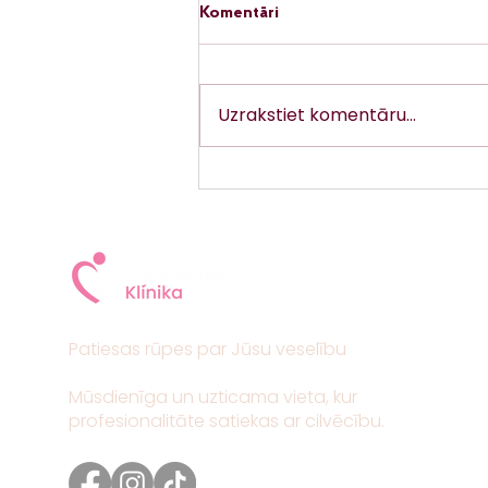
Komentāri
Uzrakstiet komentāru...
PCOS tagad sauc citādi: kas
jāzina?
Patiesas rūpes par Jūsu veselību
Mūsdienīga un uzticama vieta, kur
profesionalitāte satiekas ar cilvēcību.