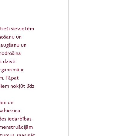
tieši sievietēm 
ņošanu un 
 augšanu un 
nodrošina 
 dzīvē. 
ganismā ir 
m. Tāpat 
iem nokļūt līdz 
gām un 
sabiezina 
es iedarbības, 
 menstruācijām 
itumus, saasināt 