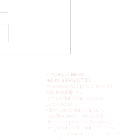
r policistisko olnīcu
oms, kādi simptomi un
ēšana?
ojumi
Dinsbergas klīnika
reģ. nr. 43603027286
Atveseļošanas fonda ietvaros
ģija
veic ieguldījumu
komercdarbības procesu
oloģija
uzlabošanā.
loģija
Atbalstāmā darbība: jaunu
digitālu risinājumu izstrāde.
loģija
Īstenotais process: Serveris ar
programmatūru datu drošības
lācija
un uzglabāšanas nodrošināšanai.