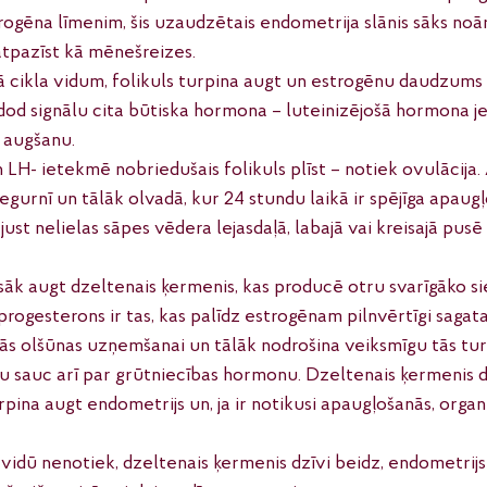
rogēna līmenim, šis uzaudzētais endometrija slānis sāks noār
atpazīst kā mēnešreizes. 
 cikla vidum, folikuls turpina augt un estrogēnu daudzums
 dod signālu cita būtiska hormona – luteinizējošā hormona jeb
 augšanu. 
H- ietekmē nobriedušais folikuls plīst – notiek ovulācija.
gurnī un tālāk olvadā, kur 24 stundu laikā ir spējīga apaugļo
just nelielas sāpes vēdera lejasdaļā, labajā vai kreisajā pusē 
 
ā sāk augt dzeltenais ķermenis, kas producē otru svarīgāko s
progesterons ir tas, kas palīdz estrogēnam pilnvērtīgi sagat
ās olšūnas uzņemšanai un tālāk nodrošina veiksmīgu tās tu
nu sauc arī par grūtniecības hormonu. Dzeltenais ķermenis 
turpina augt endometrijs un, ja ir notikusi apaugļošanās, orga
 vidū nenotiek, dzeltenais ķermenis dzīvi beidz, endometrij