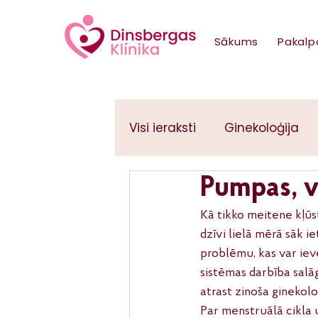
Sākums
Pakalp
Visi ieraksti
Ginekoloģija
Pumpas, v
Ginekoloģija
Kā tikko meitene kļūst
dzīvi lielā mērā sāk 
problēmu, kas var ievē
sistēmas darbība salāg
atrast zinoša ginekolo
Par menstruālā cikla 