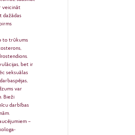
 veicināt 
t dažādas 
pirms 
jo to trūkums 
tosterons, 
rostendions. 
lācijas, bet ir 
ēc seksuālas 
 darbaspējas, 
dzums var 
 Bieži 
nīcu darbības 
ēmām.
raucējumiem – 
kologa-