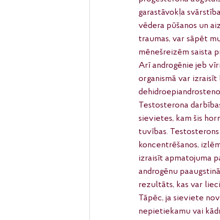
garastāvokļa svārstība
vēdera pūšanos un aiz
traumas, var sāpēt mug
mēnešreizēm saista pr
Arī androgēnie jeb vīr
organismā var izraisīt
dehidroepiandrosteno
Testosterona darbības d
sievietes, kam šis hor
tuvības. Testosterons 
koncentrēšanos, izlēm
izraisīt apmatojuma p
androgēnu paaugstināš
rezultāts, kas var l
Tāpēc, ja sieviete no
nepietiekamu vai kādr