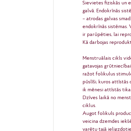
Sievietes fiziskās un 
galvā. Endokrīnās sis
– atrodas galvas smadz
endokrīnās sistēmas. V
ir parūpēties, lai re
Kā darbojas reproduk
Menstruālais cikls vid
gatavojas grūtniecībai
ražot folikulus stimul
pūslīši, kuros attīstās
ik mēnesi attīstās tika
Dzīves laikā no menst
ciklus.
Augot folikuls produc
veicina dzemdes iekšē
varētu tajā ieligzdotie