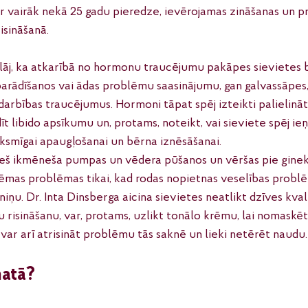
ir vairāk nekā 25 gadu pieredze, ievērojamas zināšanas un pr
sināšanā. 
klāj, ka atkarībā no hormonu traucējumu pakāpes sievietes b
arādīšanos vai ādas problēmu saasinājumu, gan galvassāpes,
arbības traucējumus. Hormoni tāpat spēj izteikti palielināt
dīt libido apsīkumu un, protams, noteikt, vai sieviete spēj ie
veiksmīgai apaugļošanai un bērna iznēsāšanai. 
ieš ikmēneša pumpas un vēdera pūšanos un vēršas pie gineko
stēmas problēmas tikai, kad rodas nopietnas veselības problē
ņu. Dr. Inta Dinsberga aicina sievietes neatlikt dzīves kval
 risināšanu, var, protams, uzlikt tonālo krēmu, lai nomaskēt
ar arī atrisināt problēmu tās saknē un lieki netērēt naudu.
matā?