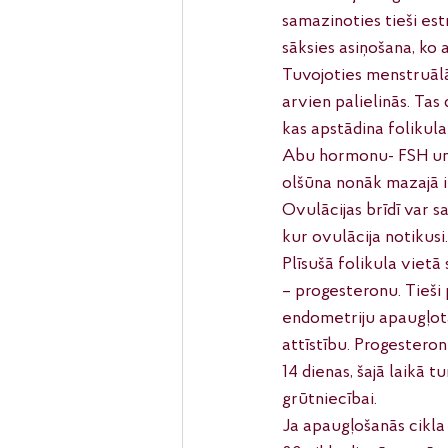
samazinoties tieši est
sāksies asiņošana, ko 
Tuvojoties menstruālā
arvien palielinās. Tas
kas apstādina folikula
Abu hormonu- FSH un L
olšūna nonāk mazajā ie
Ovulācijas brīdī var sa
kur ovulācija notikusi.
Plīsušā folikula viet
– progesteronu. Tieši 
endometriju apaugļot
attīstību. Progestero
14 dienas, šajā laikā 
grūtniecībai.
Ja apaugļošanās cikla