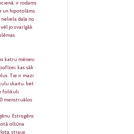
icienā, ir rodams 
e un hipotolāms 
neliela daļa no 
vēl jo svarīgāk 
blēmas.
sms katru mēnesi 
ofīzei, kas sāk 
us. Tie ir mazi 
kulu skaitu, bet 
folikuli. 
00 menstruālos 
ēnu. Estrogēns 
ļotā olšūna 
ota, strauji 