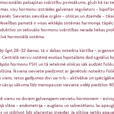
emocionālās pašsajūtas svārstību pirmsākums, gluži kā tai te
tēmas, visu hormonu izstrādes galvenais regulators – hipofīz
enēs. Sievietes sievišķie orgāni – olnīcas un dzemde – tikai 
eselības pamatā ir visas iekšējās sistēmas harmonija, tāpēc 
produktīvo un seksuālo hormonu svārstības nerada liekas pro
tīvā hormonālā sistēma
ēji ilgst 28–32 dienas, tā ir dabas noteikta kārtība – organi
. Centrālā nervu sistēmā esošais hipotalāms dod signālus hip
ējošo hormonu FSH, un tā ietekmē olnīcas sāk audzēt folikul
 olšūna. Ikviena sieviete piedzimst ar ģenētiski noteiktu foli
i viens, retos gadījumos divi vai trīs – aktīvākie un spēcīgākie 
ruāciju sākuma līdz menopauzei sieviete vidēji piedzīvo 4
ē vienu no diviem galvenajiem sieviešu hormoniem – estrog
jā slāņa – endometrija – augšanu un sabiezēšanu, lai apaug
s un izdzīvot līdz placentas izveidei. Ja olšūna netiks apaugļ