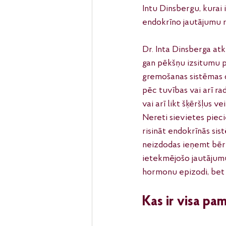
Intu Dinsbergu, kurai 
endokrīno jautājumu ri
Dr. Inta Dinsberga at
gan pēkšņu izsitumu p
gremošanas sistēmas d
pēc tuvības vai arī ra
vai arī likt šķēršļus 
Nereti sievietes piec
risināt endokrīnās si
neizdodas ieņemt bērni
ietekmējošo jautājumu
hormonu epizodi, bet v
Kas ir visa pa