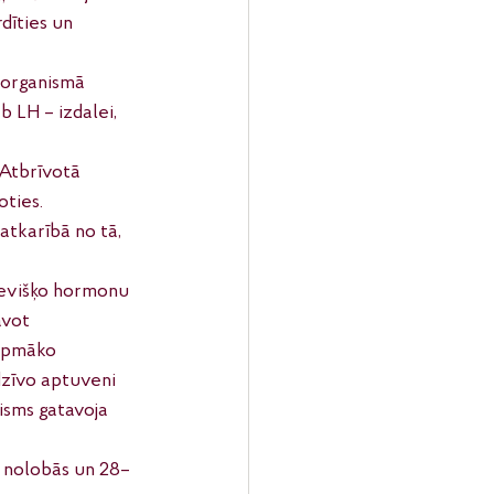
dīties un 
 organismā 
 LH – izdalei, 
 Atbrīvotā 
ties. 
atkarībā no tā, 
ievišķo hormonu 
avot 
rpmāko 
dzīvo aptuveni 
nisms gatavoja 
s nolobās un 28–