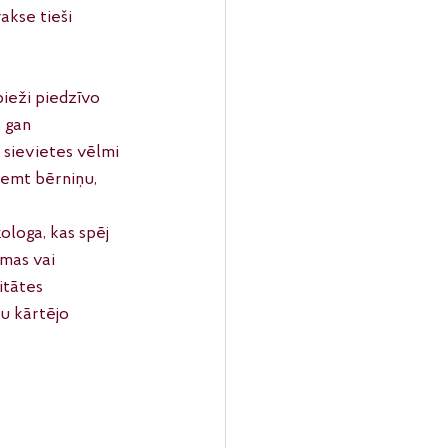
akse tieši 
ieži piedzīvo 
 gan 
 sievietes vēlmi 
ņemt bērniņu, 
loga, kas spēj 
mas vai 
itātes 
u kārtējo 
 