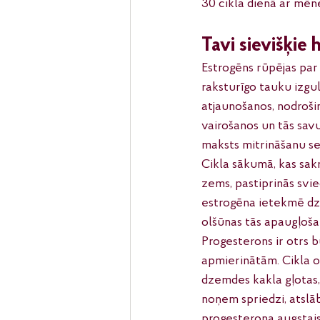
30 cikla dienā ar mēne
Tavi sievišķie
Estrogēns rūpējas par
raksturīgo tauku izgu
atjaunošanos, nodroši
vairošanos un tās savu
maksts mitrināšanu se
Cikla sākumā, kas sak
zems, pastiprinās svi
estrogēna ietekmē dze
olšūnas tās apaugļošan
Progesterons ir otrs 
apmierinātām. Cikla ot
dzemdes kakla gļotas, 
noņem spriedzi, atslāb
progesterona augstais u