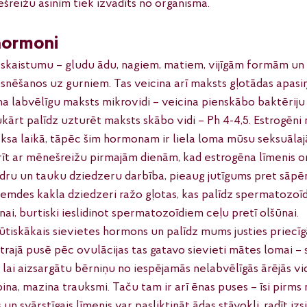
šreižu asinīm tiek izvadīts no organisma. 
 hormoni
 skaistumu – gludu ādu, nagiem, matiem, vijīgām formām un 
lsnēšanos uz gurniem. Tas veicina arī maksts gļotādas apasi
na labvēlīgu maksts mikrovidi – veicina pienskābo baktēriju
kārt palīdz uzturēt maksts skābo vidi – Ph 4-4,5. Estrogēni 
ksa laikā, tāpēc šim hormonam ir liela loma mūsu seksuālajā
rīt ar mēnešreižu pirmajām dienām, kad estrogēna līmenis or
edru un tauku dziedzeru darbība, pieaug jutīgums pret sāpē
mdes kakla dziedzeri ražo gļotas, kas palīdz spermatozoīd
ai, burtiski ieslidinot spermatozoīdiem ceļu pretī olšūnai. 
būtiskākais sievietes hormons un palīdz mums justies priecī
rajā pusē pēc ovulācijas tas gatavo sievieti mātes lomai – 
lai aizsargātu bērniņu no iespējamās nelabvēlīgās ārējās vid
ina, mazina trauksmi. Taču tam ir arī ēnas puses – īsi pirms
n svārstīgais līmenis var pasliktināt ādas stāvokli, radīt izs