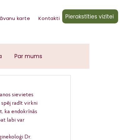
Pierakstīties vizītei
āvanu karte
Kontakti
a
Par mums
šanos sievietes 
pēj radīt virkni 
t, ka endokrīnās 
at labi var 
inekoloģi Dr. 