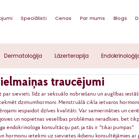
ojumi
Speciālisti
Cenas
Par mums
Blogs
D
Dermatoloģija
Lāzerterapija
Endokrinoloģij
ielmaiņas traucējumi
 par sievieti, līdz ar seksuālo nobriešanu un auglības iestā
ietekmēt dzimumhormoni. Menstruālā cikla ietvaros hormoni s
rojami iespaidot dzīves kvalitāti. Var samierināties un cerē
osies un nopietnas veselības problēmas neradīsies, bet tikp
ga endokrinologa konsultāciju pat, ja tās ir "tikai pumpas". 
un hormonu ietekmi uz sievietes ikdienu konsultējāmies ar g