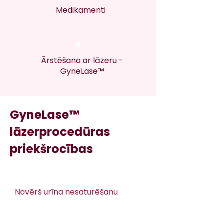
Medikamenti
4
Ārstēšana ar lāzeru -
GyneLase™
GyneLase™
lāzerprocedūras
priekšrocības
Novērš urīna nesaturēšanu​