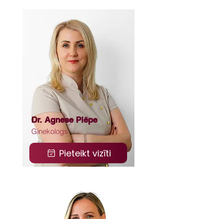
Dr. Agnese Plēpe
Ginekologs
Pieteikt vizīti