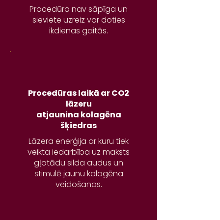
Procedūra nav sāpīga un
sieviete uzreiz var doties
ikdienas gaitās.
Procedūras laikā ar CO2
lāzeru
atjaunina kolagēna
šķiedras
Lāzera enerģija ar kuru tiek
veikta iedarbība uz maksts
gļotādu silda audus un
stimulē jaunu kolagēna
veidošanos.