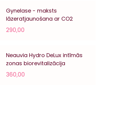
Gynelase - maksts
lāzeratjaunošana ar CO2
290,00
Neauvia Hydro DeLux intīmās
zonas biorevitalizācija
360,00
PRF injekcijas intīmajā zonā
290,00