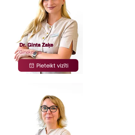
Dr. Ginta Zaķe
Ginekologs
Pieteikt vizīti