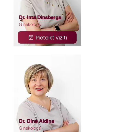
Dr. Inta Dinsberga
Ginekologs
Pieteikt vizīti
Dr. Dina Aldiņa
Ginekologs