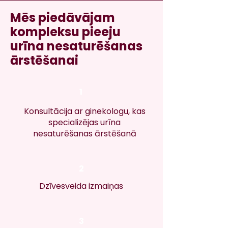
Mēs piedāvājam
kompleksu pieeju
urīna nesaturēšanas
ārstēšanai
1
Konsultācija ar ginekologu, kas
specializējas urīna
nesaturēšanas ārstēšanā
2
Dzīvesveida izmaiņas
3