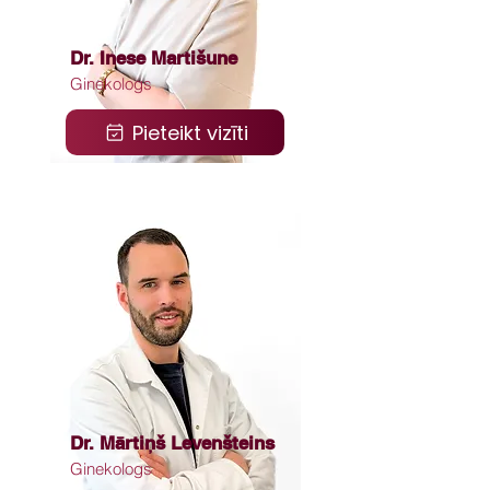
Dr. Inese Martišune
Ginekologs
Pieteikt vizīti
Dr. Mārtiņš Levenšteins
Ginekologs