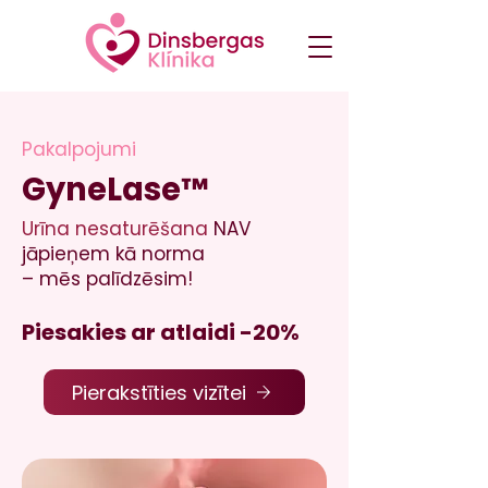
Pakalpojumi
GyneLase™
Urīna nesaturēšana
NAV
jāpieņem kā norma
– mēs palīdzēsim!
Piesakies ar atlaidi -20%
Pierakstīties vizītei