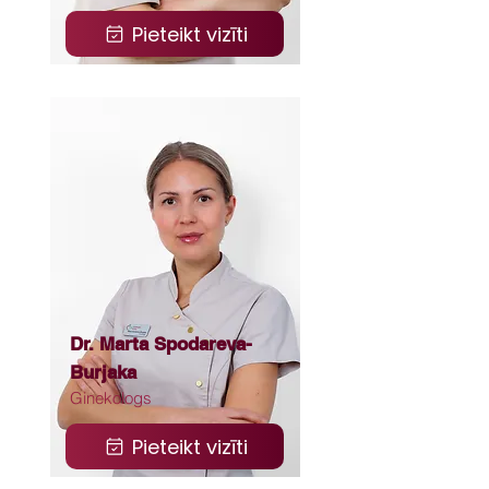
Pieteikt vizīti
Dr. Marta Spodareva-
Burjaka
Ginekologs
Pieteikt vizīti