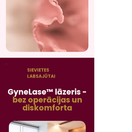
SIEVIETES
LABSAJŪTAI
GyneLase™ lāzeris -
bez operācijas un
diskomforta