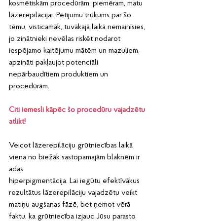
kosmētiskām procedūrām, piemēram, matu 
lāzerepilācijai. Pētījumu trūkums par šo 
tēmu, visticamāk, tuvākajā laikā nemainīsies, 
jo zinātnieki nevēlas riskēt nodarot 
iespējamo kaitējumu mātēm un mazuļiem, 
apzināti pakļaujot potenciāli
nepārbaudītiem produktiem un 
procedūrām.
Citi iemesli kāpēc šo procedūru vajadzētu 
atlikt!
Veicot lāzerepilāciju grūtniecības laikā 
viena no biežāk sastopamajām blaknēm ir 
ādas
hiperpigmentācija. Lai iegūtu efektīvākus 
rezultātus lāzerepilāciju vajadzētu veikt 
matiņu augšanas fāzē, bet ņemot vērā 
faktu, ka grūtniecība izjauc Jūsu parasto 