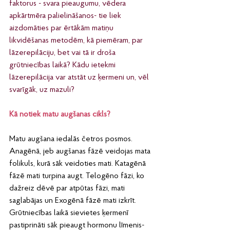
faktorus - svara pieaugumu, vēdera 
apkārtmēra palielināšanos- tie liek 
aizdomāties par ērtākām matiņu 
likvidēšanas metodēm, kā piemēram, par 
lāzerepilāciju, bet vai tā ir droša 
grūtniecības laikā? Kādu ietekmi 
lāzerepilācija var atstāt uz ķermeni un, vēl 
svarīgāk, uz mazuli?
Kā notiek matu augšanas cikls?
Matu augšana iedalās četros posmos. 
Anagēnā, jeb augšanas fāzē veidojas mata 
folikuls, kurā sāk veidoties mati. Katagēnā 
fāzē mati turpina augt. Telogēno fāzi, ko 
dažreiz dēvē par atpūtas fāzi, mati 
saglabājas un Exogēnā fāzē mati izkrīt. 
Grūtniecības laikā sievietes ķermenī 
pastiprināti sāk pieaugt hormonu līmenis- 