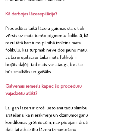
Kā darbojas lāzerepilācija?
Procedūras laikā lāzera gaismas stars tiek 
vērsts uz mata tumšo pigmentu folikulā, kā 
rezultātā karstums pilnībā iznīcina mata 
folikulu, kas turpmāk neveidos jaunu matu. 
Ja lāzerepilācijas laikā mata folikuļs ir 
bojāts daļēji, tad mats var ataugt, bet tas 
būs smalkāks un gaišāks. 
Galvenais iemesls kāpēc šo procedūru 
vajadzētu atlikt?
Lai gan lāzeri ir droši lietojami tādu slimību 
ārstēšanai kā nierakmeņi un dzimumorgānu 
kondilomas grūtniecēm, nav pieejami droši 
dati, lai atbalstītu lāzera izmantošanu 