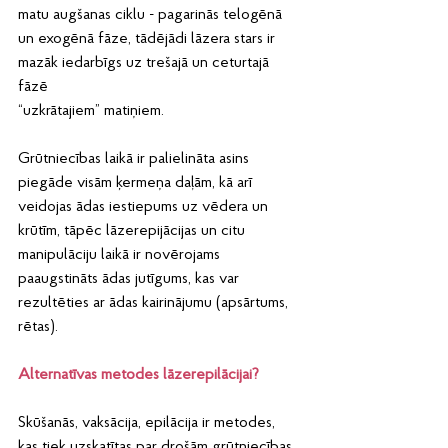
matu augšanas ciklu - pagarinās telogēnā
un exogēnā fāze, tādējādi lāzera stars ir 
mazāk iedarbīgs uz trešajā un ceturtajā 
fāzē
“uzkrātajiem” matiņiem.
Grūtniecības laikā ir palielināta asins 
piegāde visām ķermeņa daļām, kā arī 
veidojas ādas iestiepums uz vēdera un 
krūtīm, tāpēc lāzerepijācijas un citu 
manipulāciju laikā ir novērojams 
paaugstināts ādas jutīgums, kas var 
rezultēties ar ādas kairinājumu (apsārtums, 
rētas).
Alternatīvas metodes lāzerepilācijai?
Skūšanās, vaksācija, epilācija ir metodes, 
kas tiek uzskatītas par drošām grūtniecības 