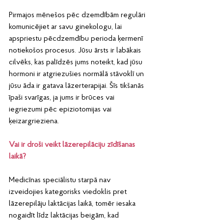
Pirmajos mēnešos pēc dzemdībām regulāri 
komunicējiet ar savu ginekologu, lai 
apspriestu pēcdzemdību perioda ķermenī 
notiekošos procesus. Jūsu ārsts ir labākais 
cilvēks, kas palīdzēs jums noteikt, kad jūsu 
hormoni ir atgriezušies normālā stāvoklī un 
jūsu āda ir gatava lāzerterapijai. Šīs tikšanās 
īpaši svarīgas, ja jums ir brūces vai 
iegriezumi pēc epiziotomijas vai 
ķeizargrieziena.
Vai ir droši veikt lāzerepilāciju zīdīšanas 
laikā?
Medicīnas speciālistu starpā nav 
izveidojies kategorisks viedoklis pret 
lāzerepilāju laktācijas laikā, tomēr iesaka 
nogaidīt līdz laktācijas beigām, kad 