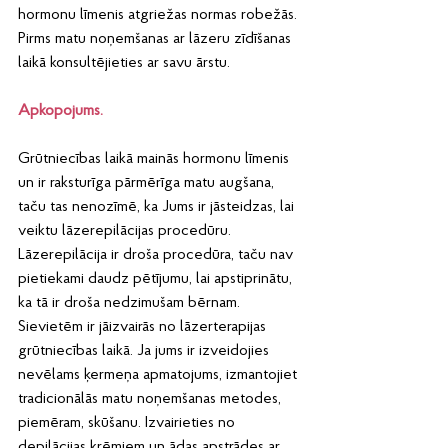
hormonu līmenis atgriežas normas robežās.
Pirms matu noņemšanas ar lāzeru zīdīšanas 
laikā konsultējieties ar savu ārstu.
Apkopojums.
Grūtniecības laikā mainās hormonu līmenis 
un ir raksturīga pārmērīga matu augšana, 
taču tas nenozīmē, ka Jums ir jāsteidzas, lai 
veiktu lāzerepilācijas procedūru. 
Lāzerepilācija ir droša procedūra, taču nav 
pietiekami daudz pētījumu, lai apstiprinātu, 
ka tā ir droša nedzimušam bērnam. 
Sievietēm ir jāizvairās no lāzerterapijas 
grūtniecības laikā. Ja jums ir izveidojies 
nevēlams ķermeņa apmatojums, izmantojiet 
tradicionālās matu noņemšanas metodes, 
piemēram, skūšanu. Izvairieties no 
depilācijas krēmiem un ādas apstrādes ar 