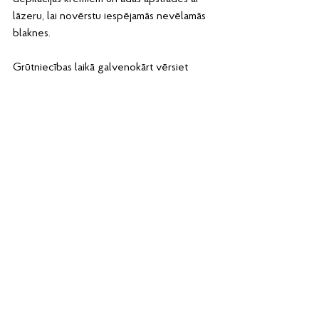
lāzeru, lai novērstu iespējamās nevēlamās 
blaknes.
Grūtniecības laikā galvenokārt vērsiet 
uzmanību jūsu un jūsu mazuļa veselībai. 
Veltiet laiku jaundzimušajam, kuram tik ļoti 
nepieciešama Jūsu uzmanība viņa dzīves 
pirmajos mēnešos. Brīdī kad jutīsities 
pietiekami droša par savu ķermeni un Jūsu 
ginekologam nebūs iebildumu, tad varat 
ieplānot savu lāzerepijācijas procedūru.
Skatīt visu
Jaunākie ieraksti