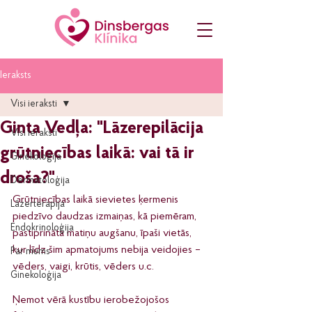
Ieraksts
Visi ieraksti
Ginta Vedļa: "Lāzerepilācija
Visi ieraksti
grūtniecības laikā: vai tā ir
Ginekoloģija
droša?"
Dermatoloģija
Grūtniecības laikā sievietes ķermenis 
Lāzerterapija
piedzīvo daudzas izmaiņas, kā piemēram, 
Endokrinoloģija
pastiprināta matiņu augšanu, īpaši vietās, 
kur līdz šim apmatojums nebija veidojies – 
Par mums
vēders, vaigi, krūtis, vēders u.c.
Ginekoloģija
Ņemot vērā kustību ierobežojošos 