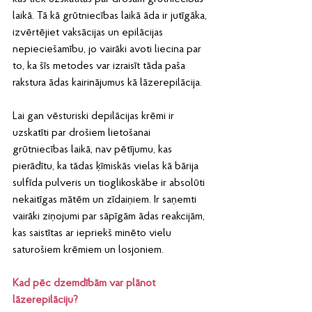
laikā. Tā kā grūtniecības laikā āda ir jutīgāka, 
izvērtējiet vaksācijas un epilācijas 
nepieciešamību, jo vairāki avoti liecina par 
to, ka šīs metodes var izraisīt tāda paša 
rakstura ādas kairinājumus kā lāzerepilācija.
Lai gan vēsturiski depilācijas krēmi ir 
uzskatīti par drošiem lietošanai 
grūtniecības laikā, nav pētījumu, kas 
pierādītu, ka tādas ķīmiskās vielas kā bārija 
sulfīda pulveris un tioglikoskābe ir absolūti 
nekaitīgas mātēm un zīdaiņiem. Ir saņemti 
vairāki ziņojumi par sāpīgām ādas reakcijām, 
kas saistītas ar iepriekš minēto vielu 
saturošiem krēmiem un losjoniem.
Kad pēc dzemdībām var plānot 
lāzerepilāciju?